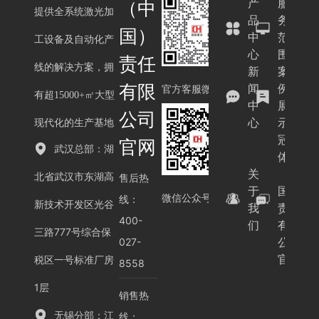
产
服
（中
提供全系统激光加
品
务
国）
中
范
工设备及自动化产
心
围
责任
线的解决方案，拥
新
案
有限
闻
例
官方客服微信
有超15000+㎡大型
中
展
公司
心
示
现代化的生产基地
冠军
官网
武汉总部：湖
体育
关
（中
北省武汉市东湖高
售后热
于
国）
微信公众号
线：
新技术开发区光谷
我
责任
400-
们
有限
三路777号综合保
公司
027-
官网
税区一号标准厂房
8558
1层
销售热
无锡分部：江
线：