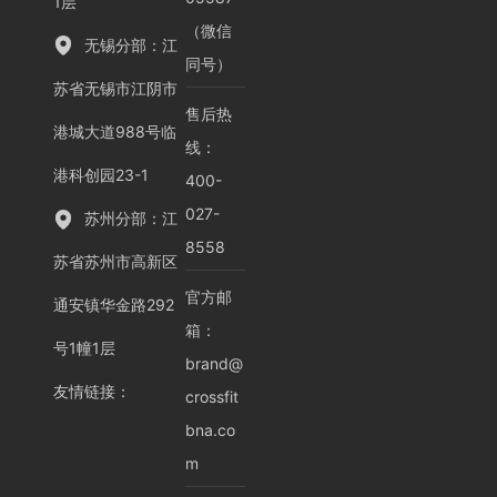
1层
（微信
无锡分部：江
同号）
苏省无锡市江阴市
售后热
港城大道988号临
线：
港科创园23-1
400-
027-
苏州分部：江
8558
苏省苏州市高新区
官方邮
通安镇华金路292
箱：
号1幢1层
brand@
友情链接
：
crossfit
bna.co
m