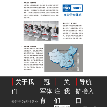
|
关于我
|
冠
|
关
|
导航
们
军体
注我
链接入
育
们
口
专注于为各行各业