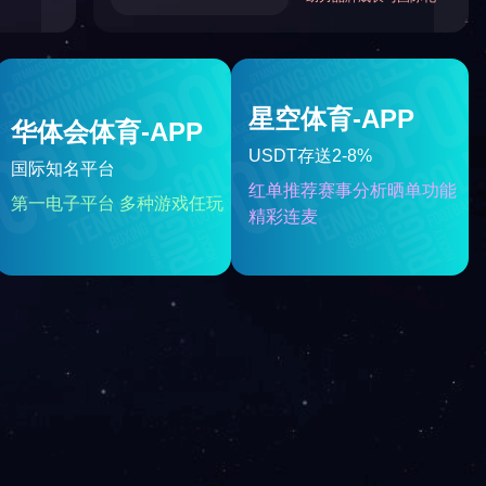
产品中心
服务范围
新闻中心
案例展示
冠军体育
（中国）责
关于我们
任有限公司
官网