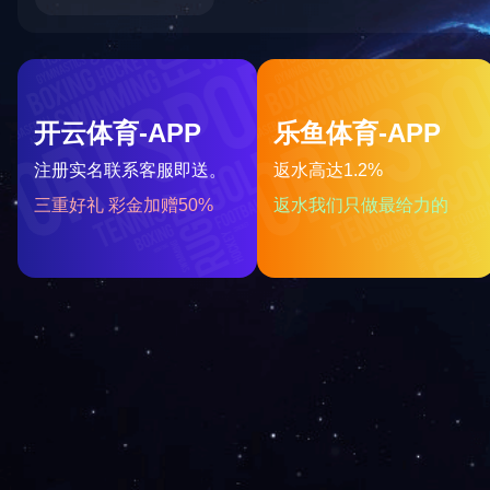
|
关于我们
专注于为各行各业提供全系统激光加工设备及自
线的解决方案，拥有超15000+㎡大型现代化的生
武汉总部：湖北省武汉市东湖高新技术开发
三路777号综合保税区一号标准厂房1层
无锡分部：江苏省无锡市江阴市港城大道98
港科创园23-1
苏州分部：江苏省苏州市高新区通安镇华金路
号1幢1层
友情链接
：