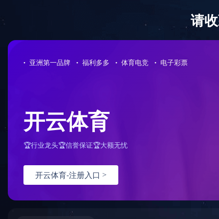
首页
产品中心
分享到
新浪微博
微信
百度贴吧
豆瓣
QQ好友
当前位置：
首页
>
产品中心
>
激光打标系列
>
CX-3D系列激光打标机